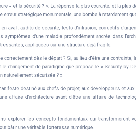
re « et la sécurité ? ». La réponse la plus courante, et la plus 
st une erreur stratégique monumentale, une bombe à retardement 
n aval : audits de sécurité, tests d’intrusion, correctifs d’urg
les symptômes d’une maladie profondément ancrée dans l’archi
tressantes, appliquées sur une structure déjà fragile.
ire correctement dès le départ ? Si, au lieu d’être une contrainte,
est le changement de paradigme que propose le « Security by De
on naturellement sécurisée ? ».
 manifeste destiné aux chefs de projet, aux développeurs et aux 
ne affaire d’architecture avant d’être une affaire de technolo
ons explorer les concepts fondamentaux qui transformeront vo
pour bâtir une véritable forteresse numérique.