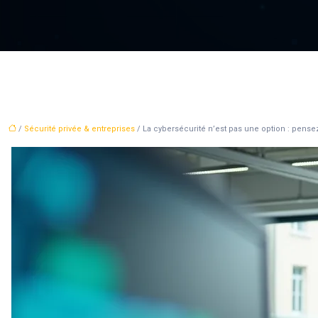
/
Sécurité privée & entreprises
/ La cybersécurité n’est pas une option : pense