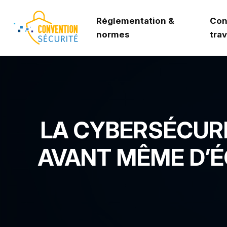
Réglementation &
Con
normes
trav
LA CYBERSÉCURI
AVANT MÊME D’É